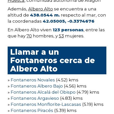
Huesca
, comunidad autónoma de Aragón
Además,
Albero Alto
se encuentra a una
altitud de
438.0544 m.
respecto al mar, con
la coordenadas
42.05005, -0.3374676
En Albero Alto viven
123 personas
, entre las
que hay
70
hombres, y
53
mujeres.
Llamar a un
Fontaneros cerca de
Albero Alto
»
Fontaneros Novales
(4.52) kms
»
Fontaneros Albero Bajo
(4.56) kms
»
Fontaneros Alcalá del Obispo
(4.79) kms
»
Fontaneros Argavieso
(4.83) kms
»
Fontaneros Monflorite-Lascasas
(5.19) kms
»
Fontaneros Piracés
(5.39) kms