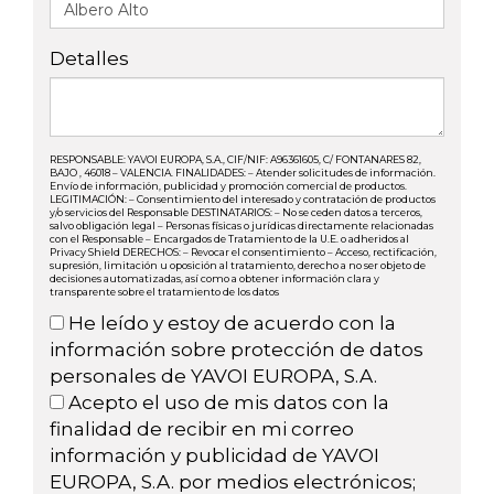
Detalles
RESPONSABLE: YAVOI EUROPA, S.A., CIF/NIF: A96361605, C/ FONTANARES 82,
BAJO , 46018 – VALENCIA. FINALIDADES: – Atender solicitudes de información.
Envío de información, publicidad y promoción comercial de productos.
LEGITIMACIÓN: – Consentimiento del interesado y contratación de productos
y/o servicios del Responsable DESTINATARIOS: – No se ceden datos a terceros,
salvo obligación legal – Personas físicas o jurídicas directamente relacionadas
con el Responsable – Encargados de Tratamiento de la U.E. o adheridos al
Privacy Shield DERECHOS: – Revocar el consentimiento – Acceso, rectificación,
supresión, limitación u oposición al tratamiento, derecho a no ser objeto de
decisiones automatizadas, así como a obtener información clara y
transparente sobre el tratamiento de los datos
He leído y estoy de acuerdo con la
información sobre protección de datos
personales de YAVOI EUROPA, S.A.
Acepto el uso de mis datos con la
finalidad de recibir en mi correo
información y publicidad de YAVOI
EUROPA, S.A. por medios electrónicos;