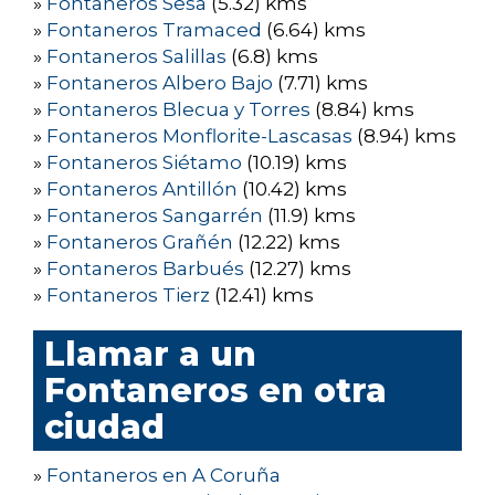
»
Fontaneros Sesa
(5.32) kms
»
Fontaneros Tramaced
(6.64) kms
»
Fontaneros Salillas
(6.8) kms
»
Fontaneros Albero Bajo
(7.71) kms
»
Fontaneros Blecua y Torres
(8.84) kms
»
Fontaneros Monflorite-Lascasas
(8.94) kms
»
Fontaneros Siétamo
(10.19) kms
»
Fontaneros Antillón
(10.42) kms
»
Fontaneros Sangarrén
(11.9) kms
»
Fontaneros Grañén
(12.22) kms
»
Fontaneros Barbués
(12.27) kms
»
Fontaneros Tierz
(12.41) kms
Llamar a un
Fontaneros en otra
ciudad
»
Fontaneros en A Coruña