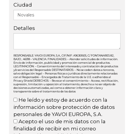
Ciudad
Detalles
RESPONSABLE: YAVOI EUROPA, S.A., CIF/NIF: A96361605, C/ FONTANARES 82,
BAJO , 46018 – VALENCIA. FINALIDADES: – Atender solicitudes de información.
Envío de información, publicidad y promoción comercial de productos.
LEGITIMACIÓN: – Consentimiento del interesado y contratación de productos
y/o servicios del Responsable DESTINATARIOS: – No se ceden datos a terceros,
salvo obligación legal – Personas físicas o jurídicas directamente relacionadas
con el Responsable – Encargados de Tratamiento de la U.E. o adheridos al
Privacy Shield DERECHOS: – Revocar el consentimiento – Acceso, rectificación,
supresión, limitación u oposición al tratamiento, derecho a no ser objeto de
decisiones automatizadas, así como a obtener información clara y
transparente sobre el tratamiento de los datos
He leído y estoy de acuerdo con la
información sobre protección de datos
personales de YAVOI EUROPA, S.A.
Acepto el uso de mis datos con la
finalidad de recibir en mi correo