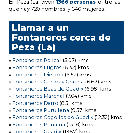
En Peza (La) viven
1366 personas
, entre las
que hay
720
hombres, y
646
mujeres.
Llamar a un
Fontaneros cerca de
Peza (La)
»
Fontaneros Polícar
(5.07) kms
»
Fontaneros Lugros
(6.32) kms
»
Fontaneros Diezma
(6.52) kms
»
Fontaneros Cortes y Graena
(6.62) kms
»
Fontaneros Beas de Guadix
(6.98) kms
»
Fontaneros Marchal
(7.64) kms
»
Fontaneros Darro
(8.3) kms
»
Fontaneros Purullena
(9.57) kms
»
Fontaneros Cogollos de Guadix
(12.32) kms
»
Fontaneros Benalúa
(13.18) kms
»
Fontaneros Guadix
(13.57) kms