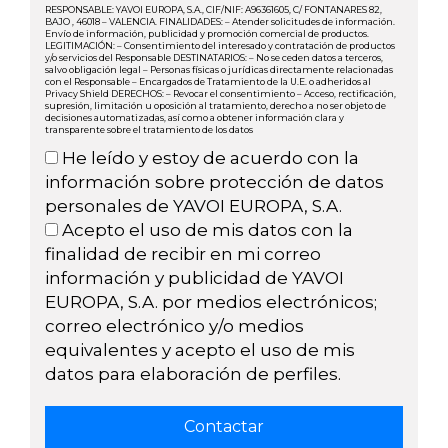
RESPONSABLE: YAVOI EUROPA, S.A., CIF/NIF: A96361605, C/ FONTANARES 82,
BAJO , 46018 – VALENCIA. FINALIDADES: – Atender solicitudes de información.
Envío de información, publicidad y promoción comercial de productos.
LEGITIMACIÓN: – Consentimiento del interesado y contratación de productos
y/o servicios del Responsable DESTINATARIOS: – No se ceden datos a terceros,
salvo obligación legal – Personas físicas o jurídicas directamente relacionadas
con el Responsable – Encargados de Tratamiento de la U.E. o adheridos al
Privacy Shield DERECHOS: – Revocar el consentimiento – Acceso, rectificación,
supresión, limitación u oposición al tratamiento, derecho a no ser objeto de
decisiones automatizadas, así como a obtener información clara y
transparente sobre el tratamiento de los datos
He leído y estoy de acuerdo con la
información sobre protección de datos
personales de YAVOI EUROPA, S.A.
Acepto el uso de mis datos con la
finalidad de recibir en mi correo
información y publicidad de YAVOI
EUROPA, S.A. por medios electrónicos;
correo electrónico y/o medios
equivalentes y acepto el uso de mis
datos para elaboración de perfiles.