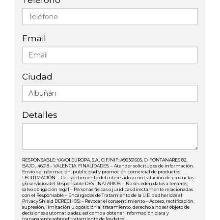
Teléfono
Email
Ciudad
Detalles
RESPONSABLE: YAVOI EUROPA, S.A., CIF/NIF: A96361605, C/ FONTANARES 82,
BAJO , 46018 – VALENCIA. FINALIDADES: – Atender solicitudes de información.
Envío de información, publicidad y promoción comercial de productos.
LEGITIMACIÓN: – Consentimiento del interesado y contratación de productos
y/o servicios del Responsable DESTINATARIOS: – No se ceden datos a terceros,
salvo obligación legal – Personas físicas o jurídicas directamente relacionadas
con el Responsable – Encargados de Tratamiento de la U.E. o adheridos al
Privacy Shield DERECHOS: – Revocar el consentimiento – Acceso, rectificación,
supresión, limitación u oposición al tratamiento, derecho a no ser objeto de
decisiones automatizadas, así como a obtener información clara y
transparente sobre el tratamiento de los datos