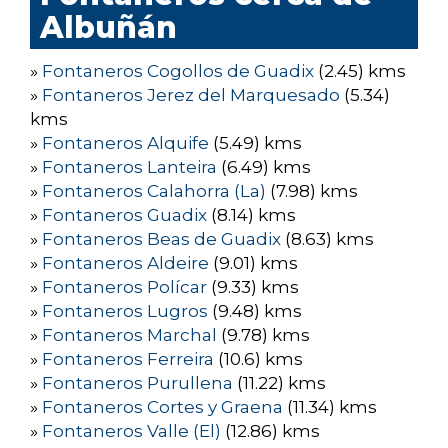
Albuñán
»
Fontaneros Cogollos de Guadix
(2.45) kms
»
Fontaneros Jerez del Marquesado
(5.34)
kms
»
Fontaneros Alquife
(5.49) kms
»
Fontaneros Lanteira
(6.49) kms
»
Fontaneros Calahorra (La)
(7.98) kms
»
Fontaneros Guadix
(8.14) kms
»
Fontaneros Beas de Guadix
(8.63) kms
»
Fontaneros Aldeire
(9.01) kms
»
Fontaneros Polícar
(9.33) kms
»
Fontaneros Lugros
(9.48) kms
»
Fontaneros Marchal
(9.78) kms
»
Fontaneros Ferreira
(10.6) kms
»
Fontaneros Purullena
(11.22) kms
»
Fontaneros Cortes y Graena
(11.34) kms
»
Fontaneros Valle (El)
(12.86) kms