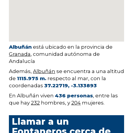
Albuñán
está ubicado en la provincia de
Granada
, comunidad autónoma de
Andalucía
Además,
Albuñán
se encuentra a una altitud
de
1115.975 m.
respecto al mar, con la
coordenadas
37.22719, -3.133893
En Albuñán viven
436 personas
, entre las
que hay
232
hombres, y
204
mujeres.
Llamar a un
Fontaneros cerca de