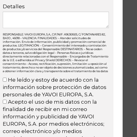
Detalles
RESPONSABLE: YAVOI EUROPA, S.A., CIF/NIF: A96361605, C/ FONTANARES 82,
BAJO , 46018 – VALENCIA. FINALIDADES: – Atender solicitudes de
información. Envío de información, publicidad y promoción comercial de
productos. LEGITIMACIÓN: – Consentimiento del interesado y contratación
de productos y/o servicios del Responsable DESTINATARIOS: – No se ceden
datos a terceros, salvo obligación legal – Personas físicas o jurídicas
directamente relacionadas con el Responsable – Encargados de Tratamiento
de la U.E. o adheridos al Privacy Shield DERECHOS: – Revocar el
consentimiento – Acceso, rectificación, supresión, limitación u oposición al
tratamiento, derecho a no ser objeto de decisiones automatizadas, así como
a obtener información clara y transparente sobre el tratamiento de los datos
He leído y estoy de acuerdo con la
información sobre protección de datos
personales de YAVOI EUROPA, S.A.
Acepto el uso de mis datos con la
finalidad de recibir en mi correo
información y publicidad de YAVOI
EUROPA, S.A. por medios electrónicos;
correo electrónico y/o medios