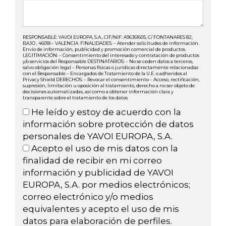
RESPONSABLE: YAVOI EUROPA, S.A., CIF/NIF: A96361605, C/ FONTANARES 82,
BAJO , 46018 – VALENCIA. FINALIDADES: – Atender solicitudes de información.
Envío de información, publicidad y promoción comercial de productos.
LEGITIMACIÓN: – Consentimiento del interesado y contratación de productos
y/o servicios del Responsable DESTINATARIOS: – No se ceden datos a terceros,
salvo obligación legal – Personas físicas o jurídicas directamente relacionadas
con el Responsable – Encargados de Tratamiento de la U.E. o adheridos al
Privacy Shield DERECHOS: – Revocar el consentimiento – Acceso, rectificación,
supresión, limitación u oposición al tratamiento, derecho a no ser objeto de
decisiones automatizadas, así como a obtener información clara y
transparente sobre el tratamiento de los datos
He leído y estoy de acuerdo con la
información sobre protección de datos
personales de YAVOI EUROPA, S.A.
Acepto el uso de mis datos con la
finalidad de recibir en mi correo
información y publicidad de YAVOI
EUROPA, S.A. por medios electrónicos;
correo electrónico y/o medios
equivalentes y acepto el uso de mis
datos para elaboración de perfiles.