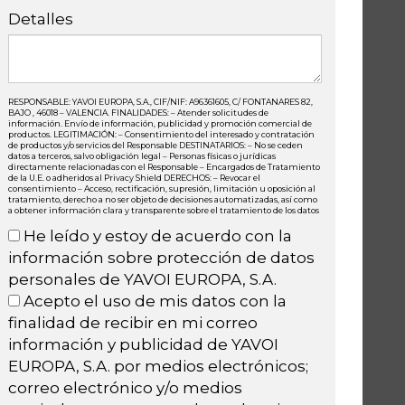
Detalles
RESPONSABLE: YAVOI EUROPA, S.A., CIF/NIF: A96361605, C/ FONTANARES 82,
BAJO , 46018 – VALENCIA. FINALIDADES: – Atender solicitudes de
información. Envío de información, publicidad y promoción comercial de
productos. LEGITIMACIÓN: – Consentimiento del interesado y contratación
de productos y/o servicios del Responsable DESTINATARIOS: – No se ceden
datos a terceros, salvo obligación legal – Personas físicas o jurídicas
directamente relacionadas con el Responsable – Encargados de Tratamiento
de la U.E. o adheridos al Privacy Shield DERECHOS: – Revocar el
consentimiento – Acceso, rectificación, supresión, limitación u oposición al
tratamiento, derecho a no ser objeto de decisiones automatizadas, así como
a obtener información clara y transparente sobre el tratamiento de los datos
He leído y estoy de acuerdo con la
información sobre protección de datos
personales de YAVOI EUROPA, S.A.
Acepto el uso de mis datos con la
finalidad de recibir en mi correo
información y publicidad de YAVOI
EUROPA, S.A. por medios electrónicos;
correo electrónico y/o medios