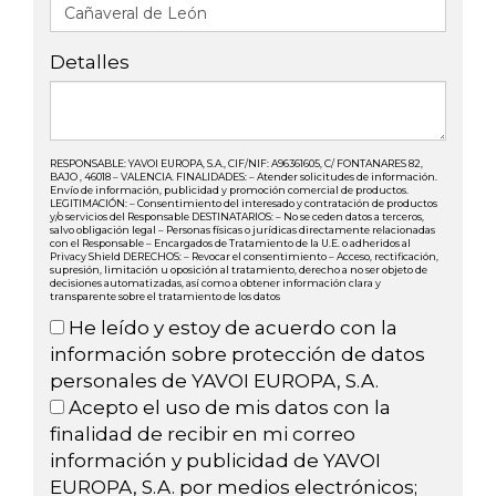
Detalles
RESPONSABLE: YAVOI EUROPA, S.A., CIF/NIF: A96361605, C/ FONTANARES 82,
BAJO , 46018 – VALENCIA. FINALIDADES: – Atender solicitudes de información.
Envío de información, publicidad y promoción comercial de productos.
LEGITIMACIÓN: – Consentimiento del interesado y contratación de productos
y/o servicios del Responsable DESTINATARIOS: – No se ceden datos a terceros,
salvo obligación legal – Personas físicas o jurídicas directamente relacionadas
con el Responsable – Encargados de Tratamiento de la U.E. o adheridos al
Privacy Shield DERECHOS: – Revocar el consentimiento – Acceso, rectificación,
supresión, limitación u oposición al tratamiento, derecho a no ser objeto de
decisiones automatizadas, así como a obtener información clara y
transparente sobre el tratamiento de los datos
He leído y estoy de acuerdo con la
información sobre protección de datos
personales de YAVOI EUROPA, S.A.
Acepto el uso de mis datos con la
finalidad de recibir en mi correo
información y publicidad de YAVOI
EUROPA, S.A. por medios electrónicos;