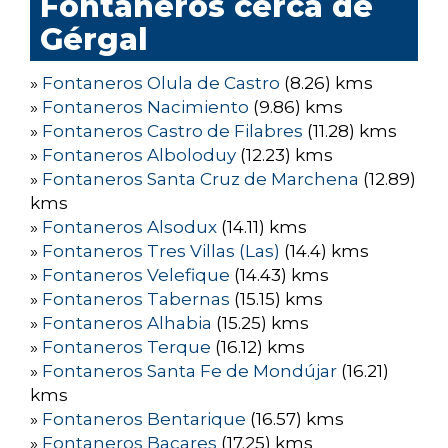
Fontaneros cerca de
Gérgal
»
Fontaneros Olula de Castro
(8.26) kms
»
Fontaneros Nacimiento
(9.86) kms
»
Fontaneros Castro de Filabres
(11.28) kms
»
Fontaneros Alboloduy
(12.23) kms
»
Fontaneros Santa Cruz de Marchena
(12.89)
kms
»
Fontaneros Alsodux
(14.11) kms
»
Fontaneros Tres Villas (Las)
(14.4) kms
»
Fontaneros Velefique
(14.43) kms
»
Fontaneros Tabernas
(15.15) kms
»
Fontaneros Alhabia
(15.25) kms
»
Fontaneros Terque
(16.12) kms
»
Fontaneros Santa Fe de Mondújar
(16.21)
kms
»
Fontaneros Bentarique
(16.57) kms
»
Fontaneros Bacares
(17.25) kms