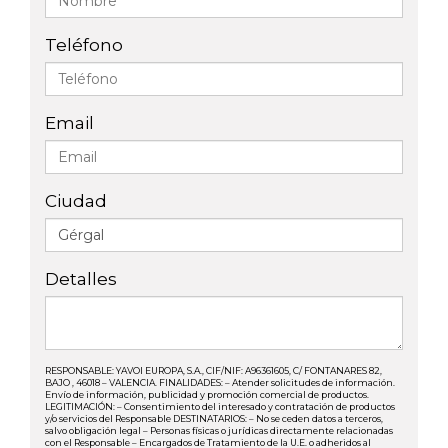
Teléfono
Email
Ciudad
Detalles
RESPONSABLE: YAVOI EUROPA, S.A., CIF/NIF: A96361605, C/ FONTANARES 82,
BAJO , 46018 – VALENCIA. FINALIDADES: – Atender solicitudes de información.
Envío de información, publicidad y promoción comercial de productos.
LEGITIMACIÓN: – Consentimiento del interesado y contratación de productos
y/o servicios del Responsable DESTINATARIOS: – No se ceden datos a terceros,
salvo obligación legal – Personas físicas o jurídicas directamente relacionadas
con el Responsable – Encargados de Tratamiento de la U.E. o adheridos al