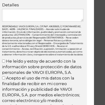
Detalles
RESPONSABLE: YAVOI EUROPA, S.A., CIF/NIF: A96361605, C/ FONTANARES 82,
BAJO , 46018 – VALENCIA. FINALIDADES: – Atender solicitudes de
información. Envío de información, publicidad y promoción comercial de
productos. LEGITIMACIÓN: – Consentimiento del interesado y contratación
de productos y/o servicios del Responsable DESTINATARIOS: – No se ceden
datos a terceros, salvo obligación legal – Personas físicas o jurídicas
directamente relacionadas con el Responsable – Encargados de Tratamiento
de la U.E. o adheridos al Privacy Shield DERECHOS: – Revocar el
consentimiento – Acceso, rectificación, supresión, limitación u oposición al
tratamiento, derecho a no ser objeto de decisiones automatizadas, así como
a obtener información clara y transparente sobre el tratamiento de los datos
He leído y estoy de acuerdo con la
información sobre protección de datos
personales de YAVOI EUROPA, S.A.
Acepto el uso de mis datos con la
finalidad de recibir en mi correo
información y publicidad de YAVOI
EUROPA, S.A. por medios electrónicos;
correo electrónico y/o medios