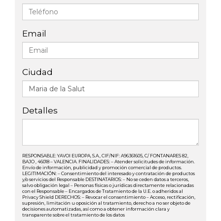
Email
Ciudad
Detalles
RESPONSABLE: YAVOI EUROPA, S.A., CIF/NIF: A96361605, C/ FONTANARES 82,
BAJO , 46018 – VALENCIA. FINALIDADES: – Atender solicitudes de información.
Envío de información, publicidad y promoción comercial de productos.
LEGITIMACIÓN: – Consentimiento del interesado y contratación de productos
y/o servicios del Responsable DESTINATARIOS: – No se ceden datos a terceros,
salvo obligación legal – Personas físicas o jurídicas directamente relacionadas
con el Responsable – Encargados de Tratamiento de la U.E. o adheridos al
Privacy Shield DERECHOS: – Revocar el consentimiento – Acceso, rectificación,
supresión, limitación u oposición al tratamiento, derecho a no ser objeto de
decisiones automatizadas, así como a obtener información clara y
transparente sobre el tratamiento de los datos