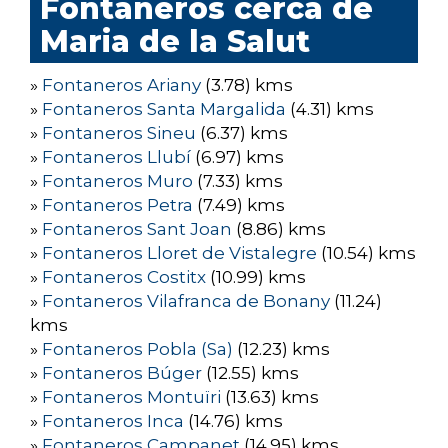
Fontaneros cerca de
Maria de la Salut
»
Fontaneros Ariany
(3.78) kms
»
Fontaneros Santa Margalida
(4.31) kms
»
Fontaneros Sineu
(6.37) kms
»
Fontaneros Llubí
(6.97) kms
»
Fontaneros Muro
(7.33) kms
»
Fontaneros Petra
(7.49) kms
»
Fontaneros Sant Joan
(8.86) kms
»
Fontaneros Lloret de Vistalegre
(10.54) kms
»
Fontaneros Costitx
(10.99) kms
»
Fontaneros Vilafranca de Bonany
(11.24)
kms
»
Fontaneros Pobla (Sa)
(12.23) kms
»
Fontaneros Búger
(12.55) kms
»
Fontaneros Montuïri
(13.63) kms
»
Fontaneros Inca
(14.76) kms
»
Fontaneros Campanet
(14.95) kms