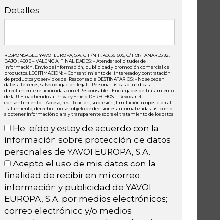
Detalles
RESPONSABLE: YAVOI EUROPA, S.A., CIF/NIF: A96361605, C/ FONTANARES 82,
BAJO , 46018 – VALENCIA. FINALIDADES: – Atender solicitudes de
información. Envío de información, publicidad y promoción comercial de
productos. LEGITIMACIÓN: – Consentimiento del interesado y contratación
de productos y/o servicios del Responsable DESTINATARIOS: – No se ceden
datos a terceros, salvo obligación legal – Personas físicas o jurídicas
directamente relacionadas con el Responsable – Encargados de Tratamiento
de la U.E. o adheridos al Privacy Shield DERECHOS: – Revocar el
consentimiento – Acceso, rectificación, supresión, limitación u oposición al
tratamiento, derecho a no ser objeto de decisiones automatizadas, así como
a obtener información clara y transparente sobre el tratamiento de los datos
He leído y estoy de acuerdo con la
información sobre protección de datos
personales de YAVOI EUROPA, S.A.
Acepto el uso de mis datos con la
finalidad de recibir en mi correo
información y publicidad de YAVOI
EUROPA, S.A. por medios electrónicos;
correo electrónico y/o medios