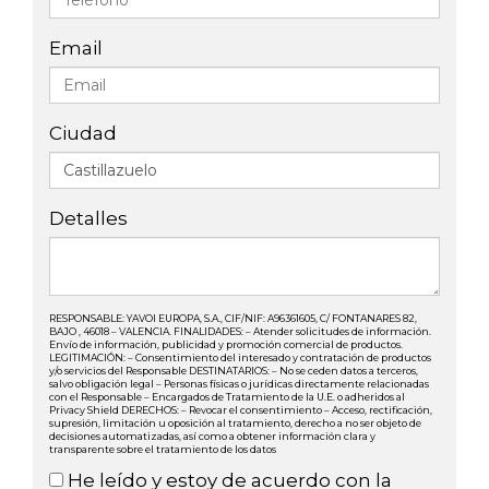
Email
Ciudad
Detalles
RESPONSABLE: YAVOI EUROPA, S.A., CIF/NIF: A96361605, C/ FONTANARES 82,
BAJO , 46018 – VALENCIA. FINALIDADES: – Atender solicitudes de información.
Envío de información, publicidad y promoción comercial de productos.
LEGITIMACIÓN: – Consentimiento del interesado y contratación de productos
y/o servicios del Responsable DESTINATARIOS: – No se ceden datos a terceros,
salvo obligación legal – Personas físicas o jurídicas directamente relacionadas
con el Responsable – Encargados de Tratamiento de la U.E. o adheridos al
Privacy Shield DERECHOS: – Revocar el consentimiento – Acceso, rectificación,
supresión, limitación u oposición al tratamiento, derecho a no ser objeto de
decisiones automatizadas, así como a obtener información clara y
transparente sobre el tratamiento de los datos
He leído y estoy de acuerdo con la