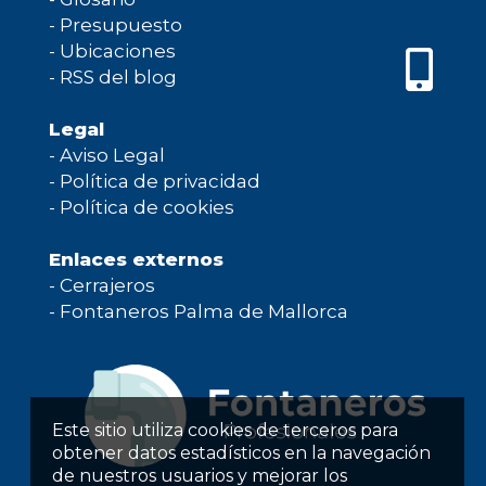
-
Presupuesto
-
Ubicaciones
-
RSS del blog
Legal
-
Aviso Legal
-
Política de privacidad
-
Política de cookies
Enlaces externos
-
Cerrajeros
-
Fontaneros Palma de Mallorca
Este sitio utiliza cookies de terceros para
obtener datos estadísticos en la navegación
de nuestros usuarios y mejorar los