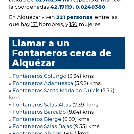
la coordenadas
42.17119, 0.0240388
En Alquézar viven
321 personas
, entre las
que hay
171
hombres, y
150
mujeres.
Llamar a un
Fontaneros cerca de
Alquézar
»
Fontaneros Colungo
(3.34) kms
»
Fontaneros Adahuesca
(3.92) kms
»
Fontaneros Santa María de Dulcis
(5.54)
kms
»
Fontaneros Salas Altas
(7.39) kms
»
Fontaneros Bárcabo
(8.64) kms
»
Fontaneros Bierge
(8.89) kms
»
Fontaneros Salas Bajas
(9.35) kms
»
Fontaneros Abiego
(9.61) kms