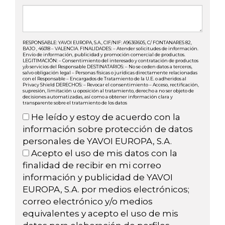
RESPONSABLE: YAVOI EUROPA, S.A., CIF/NIF: A96361605, C/ FONTANARES 82,
BAJO , 46018 – VALENCIA. FINALIDADES: – Atender solicitudes de información.
Envío de información, publicidad y promoción comercial de productos.
LEGITIMACIÓN: – Consentimiento del interesado y contratación de productos
y/o servicios del Responsable DESTINATARIOS: – No se ceden datos a terceros,
salvo obligación legal – Personas físicas o jurídicas directamente relacionadas
con el Responsable – Encargados de Tratamiento de la U.E. o adheridos al
Privacy Shield DERECHOS: – Revocar el consentimiento – Acceso, rectificación,
supresión, limitación u oposición al tratamiento, derecho a no ser objeto de
decisiones automatizadas, así como a obtener información clara y
transparente sobre el tratamiento de los datos
He leído y estoy de acuerdo con la
información sobre protección de datos
personales de YAVOI EUROPA, S.A.
Acepto el uso de mis datos con la
finalidad de recibir en mi correo
información y publicidad de YAVOI
EUROPA, S.A. por medios electrónicos;
correo electrónico y/o medios
equivalentes y acepto el uso de mis