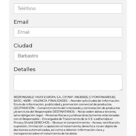
Email
Ciudad
Detalles
RESPONSABLE: YAVOI EUROPA, S.A., CIF/NIF: A96361605, C/ FONTANARES 82,
BAJO , 46018 – VALENCIA. FINALIDADES: – Atender solicitudes de información.
Envío de información, publicidad y promoción comercial de productos.
LEGITIMACIÓN: – Consentimiento del interesado y contratación de productos
y/o servicios del Responsable DESTINATARIOS: – No se ceden datos a terceros,
salvo obligación legal – Personas físicas o jurídicas directamente relacionadas
con el Responsable – Encargados de Tratamiento de la U.E. o adheridos al
Privacy Shield DERECHOS: – Revocar el consentimiento – Acceso, rectificación,
supresión, limitación u oposición al tratamiento, derecho a no ser objeto de
decisiones automatizadas, así como a obtener información clara y
transparente sobre el tratamiento de los datos