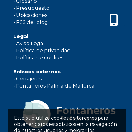
-
Glosario
-
Presupuesto
-
Ubicaciones
-
RSS del blog
Legal
-
Aviso Legal
-
Política de privacidad
-
Política de cookies
Enlaces externos
-
Cerrajeros
-
Fontaneros Palma de Mallorca
Este sitio utiliza cookies de terceros para
obtener datos estadísticos en la navegación
de nuestros usuarios y mejorar los