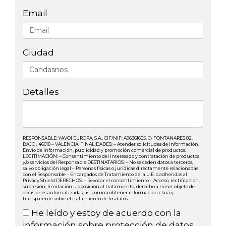
Email
Ciudad
Detalles
RESPONSABLE: YAVOI EUROPA, S.A., CIF/NIF: A96361605, C/ FONTANARES 82,
BAJO , 46018 – VALENCIA. FINALIDADES: – Atender solicitudes de información.
Envío de información, publicidad y promoción comercial de productos.
LEGITIMACIÓN: – Consentimiento del interesado y contratación de productos
y/o servicios del Responsable DESTINATARIOS: – No se ceden datos a terceros,
salvo obligación legal – Personas físicas o jurídicas directamente relacionadas
con el Responsable – Encargados de Tratamiento de la U.E. o adheridos al
Privacy Shield DERECHOS: – Revocar el consentimiento – Acceso, rectificación,
supresión, limitación u oposición al tratamiento, derecho a no ser objeto de
decisiones automatizadas, así como a obtener información clara y
transparente sobre el tratamiento de los datos
He leído y estoy de acuerdo con la
información sobre protección de datos