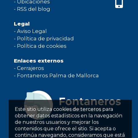
-
Ubicaciones
-
RSS del blog
Legal
-
Aviso Legal
-
Política de privacidad
-
Política de cookies
Enlaces externos
-
Cerrajeros
-
Fontaneros Palma de Mallorca
Este sitio utiliza cookies de terceros para
obtener datos estadísticos en la navegación
de nuestros usuarios y mejorar los
contenidos que ofrece el sitio. Si acepta o
continúa navegando, consideramos que está