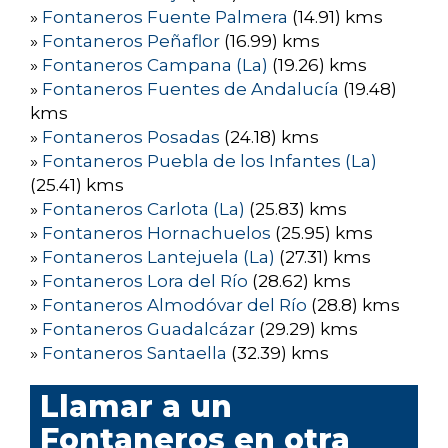
»
Fontaneros Fuente Palmera
(14.91) kms
»
Fontaneros Peñaflor
(16.99) kms
»
Fontaneros Campana (La)
(19.26) kms
»
Fontaneros Fuentes de Andalucía
(19.48)
kms
»
Fontaneros Posadas
(24.18) kms
»
Fontaneros Puebla de los Infantes (La)
(25.41) kms
»
Fontaneros Carlota (La)
(25.83) kms
»
Fontaneros Hornachuelos
(25.95) kms
»
Fontaneros Lantejuela (La)
(27.31) kms
»
Fontaneros Lora del Río
(28.62) kms
»
Fontaneros Almodóvar del Río
(28.8) kms
»
Fontaneros Guadalcázar
(29.29) kms
»
Fontaneros Santaella
(32.39) kms
Llamar a un
Fontaneros en otra