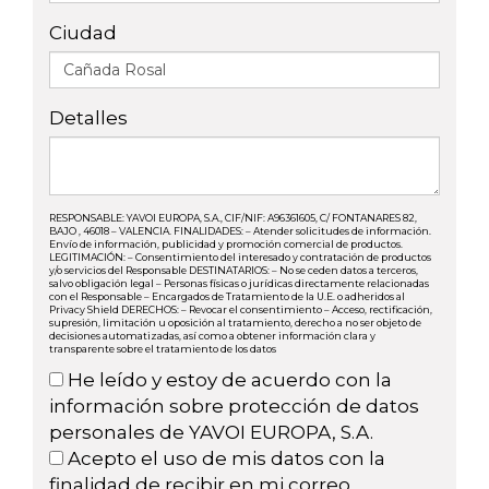
Ciudad
Detalles
RESPONSABLE: YAVOI EUROPA, S.A., CIF/NIF: A96361605, C/ FONTANARES 82,
BAJO , 46018 – VALENCIA. FINALIDADES: – Atender solicitudes de información.
Envío de información, publicidad y promoción comercial de productos.
LEGITIMACIÓN: – Consentimiento del interesado y contratación de productos
y/o servicios del Responsable DESTINATARIOS: – No se ceden datos a terceros,
salvo obligación legal – Personas físicas o jurídicas directamente relacionadas
con el Responsable – Encargados de Tratamiento de la U.E. o adheridos al
Privacy Shield DERECHOS: – Revocar el consentimiento – Acceso, rectificación,
supresión, limitación u oposición al tratamiento, derecho a no ser objeto de
decisiones automatizadas, así como a obtener información clara y
transparente sobre el tratamiento de los datos
He leído y estoy de acuerdo con la
información sobre protección de datos
personales de YAVOI EUROPA, S.A.
Acepto el uso de mis datos con la
finalidad de recibir en mi correo