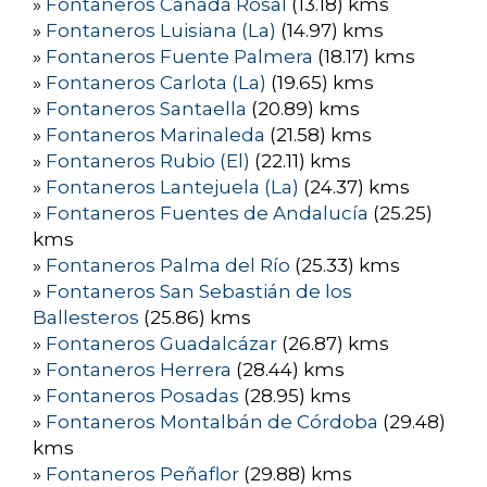
»
Fontaneros Cañada Rosal
(13.18) kms
»
Fontaneros Luisiana (La)
(14.97) kms
»
Fontaneros Fuente Palmera
(18.17) kms
»
Fontaneros Carlota (La)
(19.65) kms
»
Fontaneros Santaella
(20.89) kms
»
Fontaneros Marinaleda
(21.58) kms
»
Fontaneros Rubio (El)
(22.11) kms
»
Fontaneros Lantejuela (La)
(24.37) kms
»
Fontaneros Fuentes de Andalucía
(25.25)
kms
»
Fontaneros Palma del Río
(25.33) kms
»
Fontaneros San Sebastián de los
Ballesteros
(25.86) kms
»
Fontaneros Guadalcázar
(26.87) kms
»
Fontaneros Herrera
(28.44) kms
»
Fontaneros Posadas
(28.95) kms
»
Fontaneros Montalbán de Córdoba
(29.48)
kms
»
Fontaneros Peñaflor
(29.88) kms