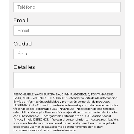
Email
Ciudad
Detalles
RESPONSABLE: YAVOI EUROPA, S.A., CIF/NIF: A96361605, C/ FONTANARES 82,
BAJO , 46018 – VALENCIA. FINALIDADES: – Atender solicitudes de información.
Envío de información, publicidad y promoción comercial de productos.
LEGITIMACIÓN: – Consentimiento del interesado y contratación de productos
y/o servicios del Responsable DESTINATARIOS: – No se ceden datos a terceros,
salvo obligación legal – Personas físicas o jurídicas directamente relacionadas
con el Responsable – Encargados de Tratamiento de la U.E. o adheridos al
Privacy Shield DERECHOS: – Revocar el consentimiento – Acceso, rectificación,
supresión, limitación u oposición al tratamiento, derecho a no ser objeto de
decisiones automatizadas, así como a obtener información clara y
transparente sobre el tratamiento de los datos