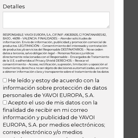
Detalles
RESPONSABLE: YAVOI EUROPA, S.A., CIF/NIF: A96361605, C/ FONTANARES 82,
BAJO , 46018 – VALENCIA. FINALIDADES: – Atender solicitudes de
información. Envío de información, publicidad y promoción comercial de
productos. LEGITIMACIÓN: – Consentimiento del interesado y contratación
de productos y/o servicios del Responsable DESTINATARIOS: – No se ceden
datos a terceros, salvo obligación legal – Personas físicas o jurídicas
directamente relacionadas con el Responsable – Encargados de Tratamiento
de la U.E. o adheridos al Privacy Shield DERECHOS: – Revocar el
consentimiento – Acceso, rectificación, supresión, limitación u oposición al
tratamiento, derecho a no ser objeto de decisiones automatizadas, así como
a obtener información clara y transparente sobre el tratamiento de los datos
He leído y estoy de acuerdo con la
información sobre protección de datos
personales de YAVOI EUROPA, S.A.
Acepto el uso de mis datos con la
finalidad de recibir en mi correo
información y publicidad de YAVOI
EUROPA, S.A. por medios electrónicos;
correo electrónico y/o medios