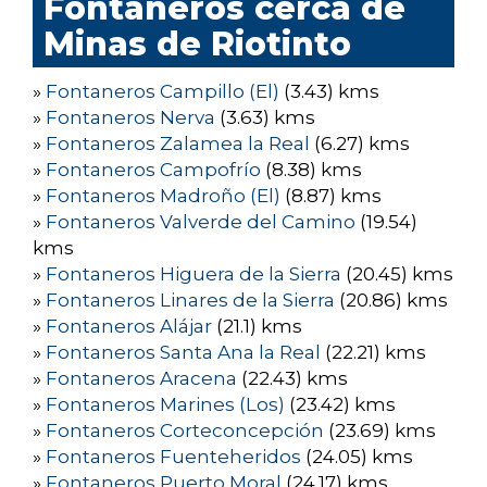
Fontaneros cerca de
Minas de Riotinto
»
Fontaneros Campillo (El)
(3.43) kms
»
Fontaneros Nerva
(3.63) kms
»
Fontaneros Zalamea la Real
(6.27) kms
»
Fontaneros Campofrío
(8.38) kms
»
Fontaneros Madroño (El)
(8.87) kms
»
Fontaneros Valverde del Camino
(19.54)
kms
»
Fontaneros Higuera de la Sierra
(20.45) kms
»
Fontaneros Linares de la Sierra
(20.86) kms
»
Fontaneros Alájar
(21.1) kms
»
Fontaneros Santa Ana la Real
(22.21) kms
»
Fontaneros Aracena
(22.43) kms
»
Fontaneros Marines (Los)
(23.42) kms
»
Fontaneros Corteconcepción
(23.69) kms
»
Fontaneros Fuenteheridos
(24.05) kms
»
Fontaneros Puerto Moral
(24.17) kms