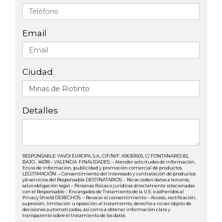
Email
Ciudad
Detalles
RESPONSABLE: YAVOI EUROPA, S.A., CIF/NIF: A96361605, C/ FONTANARES 82,
BAJO , 46018 – VALENCIA. FINALIDADES: – Atender solicitudes de información.
Envío de información, publicidad y promoción comercial de productos.
LEGITIMACIÓN: – Consentimiento del interesado y contratación de productos
y/o servicios del Responsable DESTINATARIOS: – No se ceden datos a terceros,
salvo obligación legal – Personas físicas o jurídicas directamente relacionadas
con el Responsable – Encargados de Tratamiento de la U.E. o adheridos al
Privacy Shield DERECHOS: – Revocar el consentimiento – Acceso, rectificación,
supresión, limitación u oposición al tratamiento, derecho a no ser objeto de
decisiones automatizadas, así como a obtener información clara y
transparente sobre el tratamiento de los datos