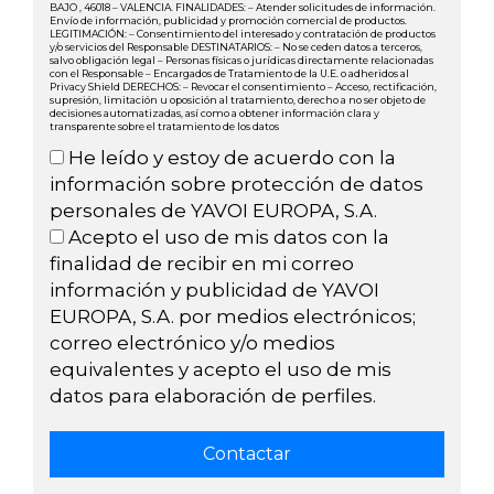
BAJO , 46018 – VALENCIA. FINALIDADES: – Atender solicitudes de información.
Envío de información, publicidad y promoción comercial de productos.
LEGITIMACIÓN: – Consentimiento del interesado y contratación de productos
y/o servicios del Responsable DESTINATARIOS: – No se ceden datos a terceros,
salvo obligación legal – Personas físicas o jurídicas directamente relacionadas
con el Responsable – Encargados de Tratamiento de la U.E. o adheridos al
Privacy Shield DERECHOS: – Revocar el consentimiento – Acceso, rectificación,
supresión, limitación u oposición al tratamiento, derecho a no ser objeto de
decisiones automatizadas, así como a obtener información clara y
transparente sobre el tratamiento de los datos
He leído y estoy de acuerdo con la
información sobre protección de datos
personales de YAVOI EUROPA, S.A.
Acepto el uso de mis datos con la
finalidad de recibir en mi correo
información y publicidad de YAVOI
EUROPA, S.A. por medios electrónicos;
correo electrónico y/o medios
equivalentes y acepto el uso de mis
datos para elaboración de perfiles.