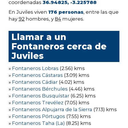
coordenadas
36.94825, -3.225788
En Juviles viven
176 personas
, entre las que
hay
92
hombres, y
84
mujeres.
Llamar a un
Fontaneros cerca de
Juviles
»
Fontaneros Lobras
(2.56) kms
»
Fontaneros Cástaras
(3.09) kms
»
Fontaneros Cádiar
(4.02) kms
»
Fontaneros Bérchules
(4.46) kms
»
Fontaneros Busquístar
(6.25) kms
»
Fontaneros Trevélez
(7.05) kms
»
Fontaneros Alpujarra de la Sierra
(7.13) kms
»
Fontaneros Pórtugos
(7.55) kms
»
Fontaneros Taha (La)
(8.25) kms