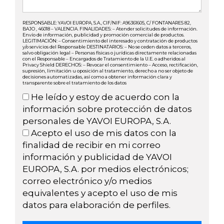
RESPONSABLE: YAVOI EUROPA, S.A., CIF/NIF: A96361605, C/ FONTANARES 82,
BAJO , 46018 – VALENCIA. FINALIDADES: – Atender solicitudes de información.
Envío de información, publicidad y promoción comercial de productos.
LEGITIMACIÓN: – Consentimiento del interesado y contratación de productos
y/o servicios del Responsable DESTINATARIOS: – No se ceden datos a terceros,
salvo obligación legal – Personas físicas o jurídicas directamente relacionadas
con el Responsable – Encargados de Tratamiento de la U.E. o adheridos al
Privacy Shield DERECHOS: – Revocar el consentimiento – Acceso, rectificación,
supresión, limitación u oposición al tratamiento, derecho a no ser objeto de
decisiones automatizadas, así como a obtener información clara y
transparente sobre el tratamiento de los datos
He leído y estoy de acuerdo con la
información sobre protección de datos
personales de YAVOI EUROPA, S.A.
Acepto el uso de mis datos con la
finalidad de recibir en mi correo
información y publicidad de YAVOI
EUROPA, S.A. por medios electrónicos;
correo electrónico y/o medios
equivalentes y acepto el uso de mis
datos para elaboración de perfiles.