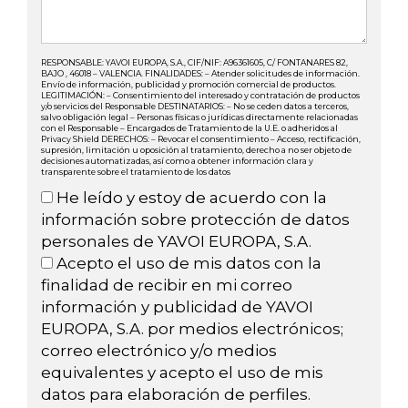
RESPONSABLE: YAVOI EUROPA, S.A., CIF/NIF: A96361605, C/ FONTANARES 82,
BAJO , 46018 – VALENCIA. FINALIDADES: – Atender solicitudes de información.
Envío de información, publicidad y promoción comercial de productos.
LEGITIMACIÓN: – Consentimiento del interesado y contratación de productos
y/o servicios del Responsable DESTINATARIOS: – No se ceden datos a terceros,
salvo obligación legal – Personas físicas o jurídicas directamente relacionadas
con el Responsable – Encargados de Tratamiento de la U.E. o adheridos al
Privacy Shield DERECHOS: – Revocar el consentimiento – Acceso, rectificación,
supresión, limitación u oposición al tratamiento, derecho a no ser objeto de
decisiones automatizadas, así como a obtener información clara y
transparente sobre el tratamiento de los datos
He leído y estoy de acuerdo con la
información sobre protección de datos
personales de YAVOI EUROPA, S.A.
Acepto el uso de mis datos con la
finalidad de recibir en mi correo
información y publicidad de YAVOI
EUROPA, S.A. por medios electrónicos;
correo electrónico y/o medios
equivalentes y acepto el uso de mis
datos para elaboración de perfiles.