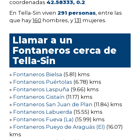
coordenadas
42.58333, 0.2
En Tella-Sin viven
291 personas
, entre las
que hay
160
hombres, y
131
mujeres.
Llamar a un
Fontaneros cerca de
Tella-Sin
»
Fontaneros Bielsa
(5.81) kms
»
Fontaneros Puértolas
(6.78) kms
»
Fontaneros Laspuña
(9.66) kms
»
Fontaneros Gistaín
(11.17) kms
»
Fontaneros San Juan de Plan
(11.84) kms
»
Fontaneros Labuerda
(15.55) kms
»
Fontaneros Fueva (La)
(15.99) kms
»
Fontaneros Pueyo de Araguás (El)
(16.07)
kms