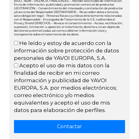
BAJO , 46018 – VALENCIA. FINALIDADES: – Atender solicitudes de información.
Envío de información, publicidad y promoción comercial de productos.
LEGITIMACIÓN: – Consentimiento del interesado y contratación de productos
y/o servicios del Responsable DESTINATARIOS: – No se ceden datos a terceros,
salvo obligación legal – Personas físicas o jurídicas directamente relacionadas
con el Responsable – Encargados de Tratamiento de la U.E. o adheridos al
Privacy Shield DERECHOS: – Revocar el consentimiento – Acceso, rectificación,
supresión, limitación u oposición al tratamiento, derecho a no ser objeto de
decisiones automatizadas, así como a obtener información clara y
transparente sobre el tratamiento de los datos
He leído y estoy de acuerdo con la
información sobre protección de datos
personales de YAVOI EUROPA, S.A.
Acepto el uso de mis datos con la
finalidad de recibir en mi correo
información y publicidad de YAVOI
EUROPA, S.A. por medios electrónicos;
correo electrónico y/o medios
equivalentes y acepto el uso de mis
datos para elaboración de perfiles.