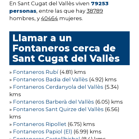
En Sant Cugat del Vallès viven
79253
personas
, entre las que hay
38789
hombres, y
40464
mujeres.
Llamar a un
Fontaneros cerca de
Sant Cugat del Vallès
»
Fontaneros Rubí
(4.81) kms
»
Fontaneros Badia del Vallès
(4.92) kms
»
Fontaneros Cerdanyola del Vallès
(5.34)
kms
»
Fontaneros Barberà del Vallès
(6.05) kms
»
Fontaneros Sant Quirze del Vallès
(6.56)
kms
»
Fontaneros Ripollet
(6.75) kms
»
Fontaneros Papiol (El)
(6.99) kms