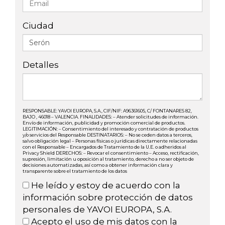
Ciudad
Detalles
RESPONSABLE: YAVOI EUROPA, S.A., CIF/NIF: A96361605, C/ FONTANARES 82,
BAJO , 46018 – VALENCIA. FINALIDADES: – Atender solicitudes de información.
Envío de información, publicidad y promoción comercial de productos.
LEGITIMACIÓN: – Consentimiento del interesado y contratación de productos
y/o servicios del Responsable DESTINATARIOS: – No se ceden datos a terceros,
salvo obligación legal – Personas físicas o jurídicas directamente relacionadas
con el Responsable – Encargados de Tratamiento de la U.E. o adheridos al
Privacy Shield DERECHOS: – Revocar el consentimiento – Acceso, rectificación,
supresión, limitación u oposición al tratamiento, derecho a no ser objeto de
decisiones automatizadas, así como a obtener información clara y
transparente sobre el tratamiento de los datos
He leído y estoy de acuerdo con la
información sobre protección de datos
personales de YAVOI EUROPA, S.A.
Acepto el uso de mis datos con la