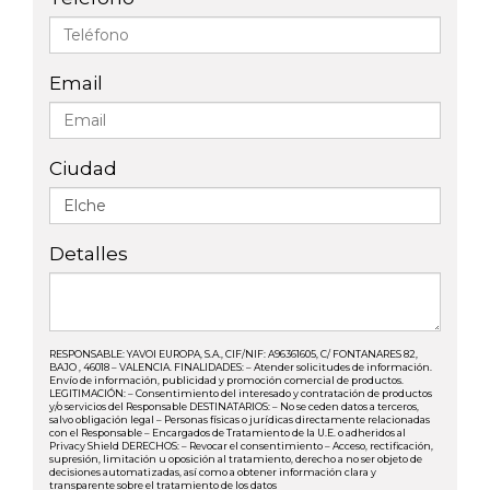
Email
Ciudad
Detalles
RESPONSABLE: YAVOI EUROPA, S.A., CIF/NIF: A96361605, C/ FONTANARES 82,
BAJO , 46018 – VALENCIA. FINALIDADES: – Atender solicitudes de información.
Envío de información, publicidad y promoción comercial de productos.
LEGITIMACIÓN: – Consentimiento del interesado y contratación de productos
y/o servicios del Responsable DESTINATARIOS: – No se ceden datos a terceros,
salvo obligación legal – Personas físicas o jurídicas directamente relacionadas
con el Responsable – Encargados de Tratamiento de la U.E. o adheridos al
Privacy Shield DERECHOS: – Revocar el consentimiento – Acceso, rectificación,
supresión, limitación u oposición al tratamiento, derecho a no ser objeto de
decisiones automatizadas, así como a obtener información clara y
transparente sobre el tratamiento de los datos