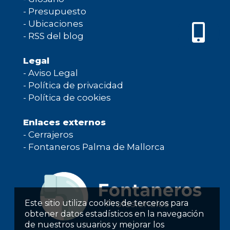
-
Presupuesto
-
Ubicaciones
-
RSS del blog
Legal
-
Aviso Legal
-
Política de privacidad
-
Política de cookies
Enlaces externos
-
Cerrajeros
-
Fontaneros Palma de Mallorca
Este sitio utiliza cookies de terceros para
obtener datos estadísticos en la navegación
de nuestros usuarios y mejorar los