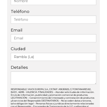
Teléfono
Email
Ciudad
Detalles
RESPONSABLE: YAVOI EUROPA, S.A., CIF/NIF: A96361605, C/ FONTANARES 82,
BAJO , 46018 – VALENCIA. FINALIDADES: – Atender solicitudes de información.
Envío de información, publicidad y promoción comercial de productos.
LEGITIMACIÓN: – Consentimiento del interesado y contratación de productos
y/o servicios del Responsable DESTINATARIOS: – No se ceden datos a terceros,
salvo obligación legal – Personas físicas o jurídicas directamente relacionadas
con el Responsable – Encargados de Tratamiento de la U.E. o adheridos al