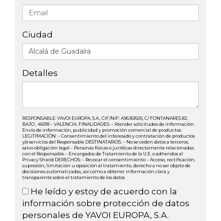
Ciudad
Detalles
RESPONSABLE: YAVOI EUROPA, S.A., CIF/NIF: A96361605, C/ FONTANARES 82,
BAJO , 46018 – VALENCIA. FINALIDADES: – Atender solicitudes de información.
Envío de información, publicidad y promoción comercial de productos.
LEGITIMACIÓN: – Consentimiento del interesado y contratación de productos
y/o servicios del Responsable DESTINATARIOS: – No se ceden datos a terceros,
salvo obligación legal – Personas físicas o jurídicas directamente relacionadas
con el Responsable – Encargados de Tratamiento de la U.E. o adheridos al
Privacy Shield DERECHOS: – Revocar el consentimiento – Acceso, rectificación,
supresión, limitación u oposición al tratamiento, derecho a no ser objeto de
decisiones automatizadas, así como a obtener información clara y
transparente sobre el tratamiento de los datos
He leído y estoy de acuerdo con la
información sobre protección de datos
personales de YAVOI EUROPA, S.A.