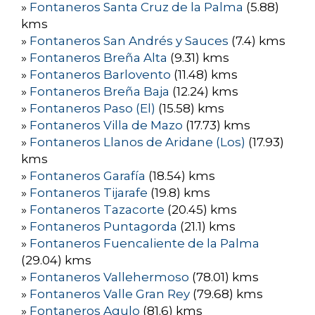
»
Fontaneros Santa Cruz de la Palma
(5.88)
kms
»
Fontaneros San Andrés y Sauces
(7.4) kms
»
Fontaneros Breña Alta
(9.31) kms
»
Fontaneros Barlovento
(11.48) kms
»
Fontaneros Breña Baja
(12.24) kms
»
Fontaneros Paso (El)
(15.58) kms
»
Fontaneros Villa de Mazo
(17.73) kms
»
Fontaneros Llanos de Aridane (Los)
(17.93)
kms
»
Fontaneros Garafía
(18.54) kms
»
Fontaneros Tijarafe
(19.8) kms
»
Fontaneros Tazacorte
(20.45) kms
»
Fontaneros Puntagorda
(21.1) kms
»
Fontaneros Fuencaliente de la Palma
(29.04) kms
»
Fontaneros Vallehermoso
(78.01) kms
»
Fontaneros Valle Gran Rey
(79.68) kms
»
Fontaneros Agulo
(81.6) kms