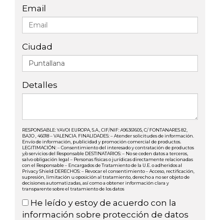
Email
Ciudad
Detalles
RESPONSABLE: YAVOI EUROPA, S.A., CIF/NIF: A96361605, C/ FONTANARES 82,
BAJO , 46018 – VALENCIA. FINALIDADES: – Atender solicitudes de información.
Envío de información, publicidad y promoción comercial de productos.
LEGITIMACIÓN: – Consentimiento del interesado y contratación de productos
y/o servicios del Responsable DESTINATARIOS: – No se ceden datos a terceros,
salvo obligación legal – Personas físicas o jurídicas directamente relacionadas
con el Responsable – Encargados de Tratamiento de la U.E. o adheridos al
Privacy Shield DERECHOS: – Revocar el consentimiento – Acceso, rectificación,
supresión, limitación u oposición al tratamiento, derecho a no ser objeto de
decisiones automatizadas, así como a obtener información clara y
transparente sobre el tratamiento de los datos
He leído y estoy de acuerdo con la
información sobre protección de datos