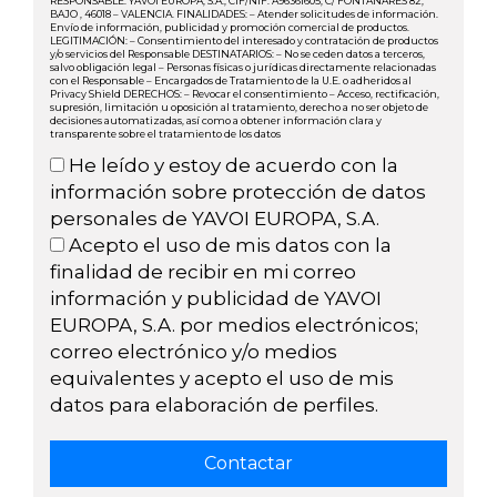
RESPONSABLE: YAVOI EUROPA, S.A., CIF/NIF: A96361605, C/ FONTANARES 82,
BAJO , 46018 – VALENCIA. FINALIDADES: – Atender solicitudes de información.
Envío de información, publicidad y promoción comercial de productos.
LEGITIMACIÓN: – Consentimiento del interesado y contratación de productos
y/o servicios del Responsable DESTINATARIOS: – No se ceden datos a terceros,
salvo obligación legal – Personas físicas o jurídicas directamente relacionadas
con el Responsable – Encargados de Tratamiento de la U.E. o adheridos al
Privacy Shield DERECHOS: – Revocar el consentimiento – Acceso, rectificación,
supresión, limitación u oposición al tratamiento, derecho a no ser objeto de
decisiones automatizadas, así como a obtener información clara y
transparente sobre el tratamiento de los datos
He leído y estoy de acuerdo con la
información sobre protección de datos
personales de YAVOI EUROPA, S.A.
Acepto el uso de mis datos con la
finalidad de recibir en mi correo
información y publicidad de YAVOI
EUROPA, S.A. por medios electrónicos;
correo electrónico y/o medios
equivalentes y acepto el uso de mis
datos para elaboración de perfiles.