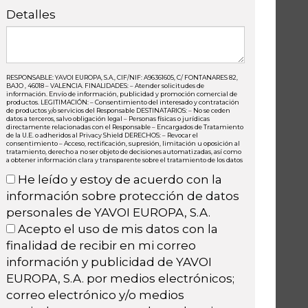
Detalles
RESPONSABLE: YAVOI EUROPA, S.A., CIF/NIF: A96361605, C/ FONTANARES 82,
BAJO , 46018 – VALENCIA. FINALIDADES: – Atender solicitudes de
información. Envío de información, publicidad y promoción comercial de
productos. LEGITIMACIÓN: – Consentimiento del interesado y contratación
de productos y/o servicios del Responsable DESTINATARIOS: – No se ceden
datos a terceros, salvo obligación legal – Personas físicas o jurídicas
directamente relacionadas con el Responsable – Encargados de Tratamiento
de la U.E. o adheridos al Privacy Shield DERECHOS: – Revocar el
consentimiento – Acceso, rectificación, supresión, limitación u oposición al
tratamiento, derecho a no ser objeto de decisiones automatizadas, así como
a obtener información clara y transparente sobre el tratamiento de los datos
He leído y estoy de acuerdo con la
información sobre protección de datos
personales de YAVOI EUROPA, S.A.
Acepto el uso de mis datos con la
finalidad de recibir en mi correo
información y publicidad de YAVOI
EUROPA, S.A. por medios electrónicos;
correo electrónico y/o medios