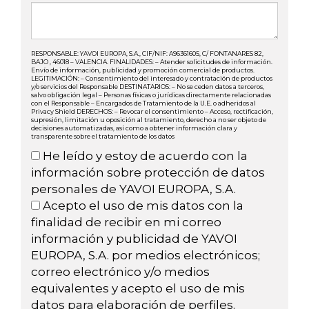
RESPONSABLE: YAVOI EUROPA, S.A., CIF/NIF: A96361605, C/ FONTANARES 82,
BAJO , 46018 – VALENCIA. FINALIDADES: – Atender solicitudes de información.
Envío de información, publicidad y promoción comercial de productos.
LEGITIMACIÓN: – Consentimiento del interesado y contratación de productos
y/o servicios del Responsable DESTINATARIOS: – No se ceden datos a terceros,
salvo obligación legal – Personas físicas o jurídicas directamente relacionadas
con el Responsable – Encargados de Tratamiento de la U.E. o adheridos al
Privacy Shield DERECHOS: – Revocar el consentimiento – Acceso, rectificación,
supresión, limitación u oposición al tratamiento, derecho a no ser objeto de
decisiones automatizadas, así como a obtener información clara y
transparente sobre el tratamiento de los datos
He leído y estoy de acuerdo con la
información sobre protección de datos
personales de YAVOI EUROPA, S.A.
Acepto el uso de mis datos con la
finalidad de recibir en mi correo
información y publicidad de YAVOI
EUROPA, S.A. por medios electrónicos;
correo electrónico y/o medios
equivalentes y acepto el uso de mis
datos para elaboración de perfiles.