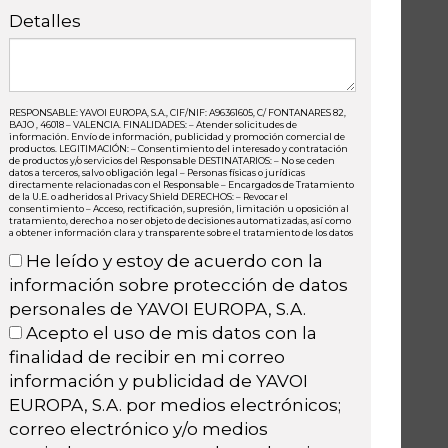
Detalles
RESPONSABLE: YAVOI EUROPA, S.A., CIF/NIF: A96361605, C/ FONTANARES 82,
BAJO , 46018 – VALENCIA. FINALIDADES: – Atender solicitudes de
información. Envío de información, publicidad y promoción comercial de
productos. LEGITIMACIÓN: – Consentimiento del interesado y contratación
de productos y/o servicios del Responsable DESTINATARIOS: – No se ceden
datos a terceros, salvo obligación legal – Personas físicas o jurídicas
directamente relacionadas con el Responsable – Encargados de Tratamiento
de la U.E. o adheridos al Privacy Shield DERECHOS: – Revocar el
consentimiento – Acceso, rectificación, supresión, limitación u oposición al
tratamiento, derecho a no ser objeto de decisiones automatizadas, así como
a obtener información clara y transparente sobre el tratamiento de los datos
He leído y estoy de acuerdo con la
información sobre protección de datos
personales de YAVOI EUROPA, S.A.
Acepto el uso de mis datos con la
finalidad de recibir en mi correo
información y publicidad de YAVOI
EUROPA, S.A. por medios electrónicos;
correo electrónico y/o medios