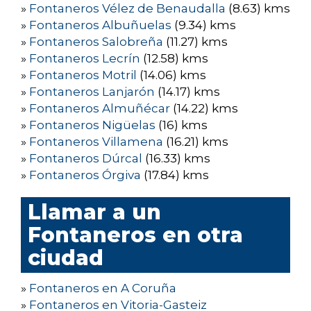
»
Fontaneros Vélez de Benaudalla
(8.63) kms
»
Fontaneros Albuñuelas
(9.34) kms
»
Fontaneros Salobreña
(11.27) kms
»
Fontaneros Lecrín
(12.58) kms
»
Fontaneros Motril
(14.06) kms
»
Fontaneros Lanjarón
(14.17) kms
»
Fontaneros Almuñécar
(14.22) kms
»
Fontaneros Nigüelas
(16) kms
»
Fontaneros Villamena
(16.21) kms
»
Fontaneros Dúrcal
(16.33) kms
»
Fontaneros Órgiva
(17.84) kms
Llamar a un
Fontaneros en otra
ciudad
»
Fontaneros en A Coruña
»
Fontaneros en Vitoria-Gasteiz