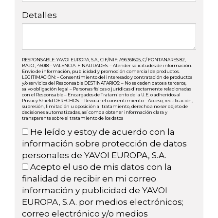
Detalles
RESPONSABLE: YAVOI EUROPA, S.A., CIF/NIF: A96361605, C/ FONTANARES 82,
BAJO , 46018 – VALENCIA. FINALIDADES: – Atender solicitudes de información.
Envío de información, publicidad y promoción comercial de productos.
LEGITIMACIÓN: – Consentimiento del interesado y contratación de productos
y/o servicios del Responsable DESTINATARIOS: – No se ceden datos a terceros,
salvo obligación legal – Personas físicas o jurídicas directamente relacionadas
con el Responsable – Encargados de Tratamiento de la U.E. o adheridos al
Privacy Shield DERECHOS: – Revocar el consentimiento – Acceso, rectificación,
supresión, limitación u oposición al tratamiento, derecho a no ser objeto de
decisiones automatizadas, así como a obtener información clara y
transparente sobre el tratamiento de los datos
He leído y estoy de acuerdo con la
información sobre protección de datos
personales de YAVOI EUROPA, S.A.
Acepto el uso de mis datos con la
finalidad de recibir en mi correo
información y publicidad de YAVOI
EUROPA, S.A. por medios electrónicos;
correo electrónico y/o medios