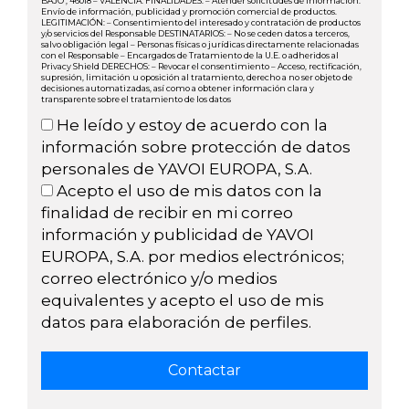
BAJO , 46018 – VALENCIA. FINALIDADES: – Atender solicitudes de información.
Envío de información, publicidad y promoción comercial de productos.
LEGITIMACIÓN: – Consentimiento del interesado y contratación de productos
y/o servicios del Responsable DESTINATARIOS: – No se ceden datos a terceros,
salvo obligación legal – Personas físicas o jurídicas directamente relacionadas
con el Responsable – Encargados de Tratamiento de la U.E. o adheridos al
Privacy Shield DERECHOS: – Revocar el consentimiento – Acceso, rectificación,
supresión, limitación u oposición al tratamiento, derecho a no ser objeto de
decisiones automatizadas, así como a obtener información clara y
transparente sobre el tratamiento de los datos
He leído y estoy de acuerdo con la
información sobre protección de datos
personales de YAVOI EUROPA, S.A.
Acepto el uso de mis datos con la
finalidad de recibir en mi correo
información y publicidad de YAVOI
EUROPA, S.A. por medios electrónicos;
correo electrónico y/o medios
equivalentes y acepto el uso de mis
datos para elaboración de perfiles.