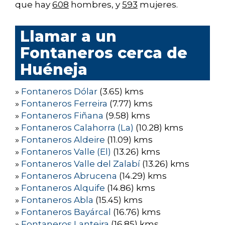
que hay
608
hombres, y
593
mujeres.
Llamar a un
Fontaneros cerca de
Huéneja
»
Fontaneros Dólar
(3.65) kms
»
Fontaneros Ferreira
(7.77) kms
»
Fontaneros Fiñana
(9.58) kms
»
Fontaneros Calahorra (La)
(10.28) kms
»
Fontaneros Aldeire
(11.09) kms
»
Fontaneros Valle (El)
(13.26) kms
»
Fontaneros Valle del Zalabí
(13.26) kms
»
Fontaneros Abrucena
(14.29) kms
»
Fontaneros Alquife
(14.86) kms
»
Fontaneros Abla
(15.45) kms
»
Fontaneros Bayárcal
(16.76) kms
»
Fontaneros Lanteira
(16.85) kms