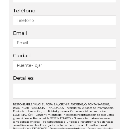
Teléfono
Email
Ciudad
Detalles
RESPONSABLE: YAVOI EUROPA, S.A., CIF/NIF: A96361605, C/ FONTANARES 82,
BAJO , 46018 – VALENCIA. FINALIDADES: – Atender solicitudes de información.
Envío de información, publicidad y promoción comercial de productos.
LEGITIMACIÓN: – Consentimiento del interesado y contratación de productos
y/o servicios del Responsable DESTINATARIOS: – No se ceden datos a terceros,
salvo obligación legal – Personas físicas o jurídicas directamente relacionadas
con el Responsable – Encargados de Tratamiento de la U.E. o adheridos al
Privacy Shield DERECHOS: – Revocar el consentimiento – Acceso, rectificación,