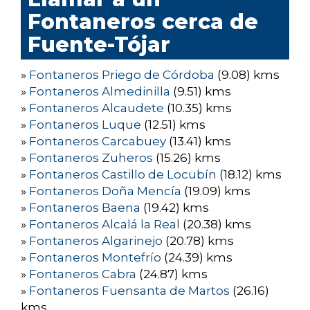
Fontaneros cerca de
Fuente-Tójar
»
Fontaneros Priego de Córdoba
(9.08) kms
»
Fontaneros Almedinilla
(9.51) kms
»
Fontaneros Alcaudete
(10.35) kms
»
Fontaneros Luque
(12.51) kms
»
Fontaneros Carcabuey
(13.41) kms
»
Fontaneros Zuheros
(15.26) kms
»
Fontaneros Castillo de Locubín
(18.12) kms
»
Fontaneros Doña Mencía
(19.09) kms
»
Fontaneros Baena
(19.42) kms
»
Fontaneros Alcalá la Real
(20.38) kms
»
Fontaneros Algarinejo
(20.78) kms
»
Fontaneros Montefrío
(24.39) kms
»
Fontaneros Cabra
(24.87) kms
»
Fontaneros Fuensanta de Martos
(26.16)
kms