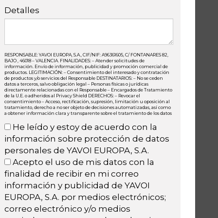
Detalles
RESPONSABLE: YAVOI EUROPA, S.A., CIF/NIF: A96361605, C/ FONTANARES 82,
BAJO , 46018 – VALENCIA. FINALIDADES: – Atender solicitudes de
información. Envío de información, publicidad y promoción comercial de
productos. LEGITIMACIÓN: – Consentimiento del interesado y contratación
de productos y/o servicios del Responsable DESTINATARIOS: – No se ceden
datos a terceros, salvo obligación legal – Personas físicas o jurídicas
directamente relacionadas con el Responsable – Encargados de Tratamiento
de la U.E. o adheridos al Privacy Shield DERECHOS: – Revocar el
consentimiento – Acceso, rectificación, supresión, limitación u oposición al
tratamiento, derecho a no ser objeto de decisiones automatizadas, así como
a obtener información clara y transparente sobre el tratamiento de los datos
He leído y estoy de acuerdo con la
información sobre protección de datos
personales de YAVOI EUROPA, S.A.
Acepto el uso de mis datos con la
finalidad de recibir en mi correo
información y publicidad de YAVOI
EUROPA, S.A. por medios electrónicos;
correo electrónico y/o medios