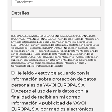
Detalles
RESPONSABLE: YAVOI EUROPA, S.A., CIF/NIF: A96361605, C/ FONTANARES 82,
BAJO , 46018 – VALENCIA. FINALIDADES: – Atender solicitudes de información.
Envío de información, publicidad y promoción comercial de productos.
LEGITIMACIÓN: – Consentimiento del interesado y contratación de productos
y/o servicios del Responsable DESTINATARIOS: – No se ceden datos a terceros,
salvo obligación legal – Personas físicas o jurídicas directamente relacionadas
con el Responsable – Encargados de Tratamiento de la U.E. o adheridos al
Privacy Shield DERECHOS: – Revocar el consentimiento – Acceso, rectificación,
supresión, limitación u oposición al tratamiento, derecho a no ser objeto de
decisiones automatizadas, así como a obtener información clara y
transparente sobre el tratamiento de los datos
He leído y estoy de acuerdo con la
información sobre protección de datos
personales de YAVOI EUROPA, S.A.
Acepto el uso de mis datos con la
finalidad de recibir en mi correo
información y publicidad de YAVOI
EUROPA, S.A. por medios electrónicos;