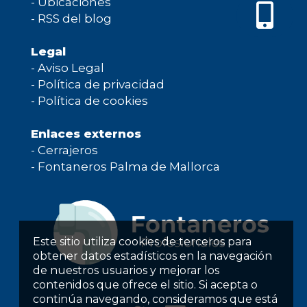
-
Ubicaciones
-
RSS del blog
Legal
-
Aviso Legal
-
Política de privacidad
-
Política de cookies
Enlaces externos
-
Cerrajeros
-
Fontaneros Palma de Mallorca
Este sitio utiliza cookies de terceros para
obtener datos estadísticos en la navegación
de nuestros usuarios y mejorar los
contenidos que ofrece el sitio. Si acepta o
continúa navegando, consideramos que está