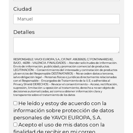
Ciudad
Detalles
RESPONSABLE: YAVOI EUROPA, S.A., CIF/NIF: A96361605, C/ FONTANARES 82,
BAJO , 46018 – VALENCIA. FINALIDADES: – Atender solicitudes de información.
Envío de información, publicidad y promoción comercial de productos.
LEGITIMACIÓN: – Consentimiento del interesado y contratación de productos
y/o servicios del Responsable DESTINATARIOS: – No se ceden datos a terceros,
salvo obligación legal – Personas físicas o jurídicas directamente relacionadas
con el Responsable – Encargados de Tratamiento de la U.E. o adheridos al
Privacy Shield DERECHOS: – Revocar el consentimiento – Acceso, rectificación,
supresión, limitación u oposición al tratamiento, derecho a no ser objeto de
decisiones automatizadas, así como a obtener información clara y
transparente sobre el tratamiento de los datos
He leído y estoy de acuerdo con la
información sobre protección de datos
personales de YAVOI EUROPA, S.A.
Acepto el uso de mis datos con la
finalidad de recibir en mi correo