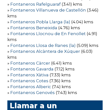
»
Fontaneros Rafelguaraf
(3.41) kms
»
Fontaneros Villanueva de Castellón
(3.46)
kms
»
Fontaneros Pobla Llarga (la)
(4.04) kms
»
Fontaneros Beneixida
(4.76) kms
»
Fontaneros Llocnou de En Fenollet
(4.91)
kms
»
Fontaneros Llosa de Ranes (la)
(5.09) kms
»
Fontaneros Alcàntera de Xúquer
(6.03)
kms
»
Fontaneros Càrcer
(6.41) kms
»
Fontaneros Gavarda
(7.12) kms
»
Fontaneros Xàtiva
(7.33) kms
»
Fontaneros Cotes
(7.36) kms
»
Fontaneros Alberic
(7.4) kms
»
Fontaneros Genovés
(7.43) kms
Llamar a un