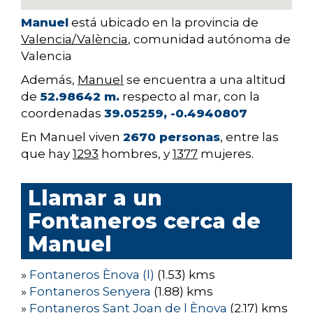
Manuel
está ubicado en la provincia de
Valencia/València
, comunidad autónoma de
Valencia
Además,
Manuel
se encuentra a una altitud
de
52.98642 m.
respecto al mar, con la
coordenadas
39.05259, -0.4940807
En Manuel viven
2670 personas
, entre las
que hay
1293
hombres, y
1377
mujeres.
Llamar a un
Fontaneros cerca de
Manuel
»
Fontaneros Ènova (l)
(1.53) kms
»
Fontaneros Senyera
(1.88) kms
»
Fontaneros Sant Joan de l Ènova
(2.17) kms