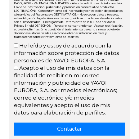
BAJO , 46018 – VALENCIA. FINALIDADES: – Atender solicitudes de información.
Envío de información, publicidad y promoción comercial de productos.
LEGITIMACIÓN: – Consentimiento del interesado y contratación de productos
y/o servicios del Responsable DESTINATARIOS: – No se ceden datos a terceros,
salvo obligación legal – Personas físicas o jurídicas directamente relacionadas
con el Responsable – Encargados de Tratamiento de la U.E. o adheridos al
Privacy Shield DERECHOS: – Revocar el consentimiento – Acceso, rectificación,
supresión, limitación u oposición al tratamiento, derecho a no ser objeto de
decisiones automatizadas, así como a obtener información clara y
transparente sobre el tratamiento de los datos
He leído y estoy de acuerdo con la
información sobre protección de datos
personales de YAVOI EUROPA, S.A.
Acepto el uso de mis datos con la
finalidad de recibir en mi correo
información y publicidad de YAVOI
EUROPA, S.A. por medios electrónicos;
correo electrónico y/o medios
equivalentes y acepto el uso de mis
datos para elaboración de perfiles.