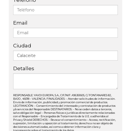
Teléfono
Email
Ciudad
Detalles
RESPONSABLE: YAVOI EUROPA, S.A., CIF/NIF: A96361605, C/ FONTANARES 82,
BAJO , 46018 – VALENCIA. FINALIDADES: – Atender solicitudes de información.
Envío de información, publicidad y promoción comercial de productos.
LEGITIMACIÓN: – Consentimiento del interesado y contratación de productos
y/o servicios del Responsable DESTINATARIOS: – No se ceden datos a terceros,
salvo obligación legal – Personas físicas o jurídicas directamente relacionadas
con el Responsable – Encargados de Tratamiento de la U.E. o adheridos al
Privacy Shield DERECHOS: – Revocar el consentimiento – Acceso, rectificación,
supresión, limitación u oposición al tratamiento, derecho a no ser objeto de
decisiones automatizadas, así como a obtener información clara y
transparente sobre el tratamiento de los datos