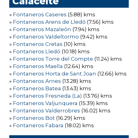
Calaceite
»
Fontaneros Caseres
(5.88) kms
»
Fontaneros Arens de Lledó
(7.56) kms
»
Fontaneros Mazaleón
(7.94) kms
»
Fontaneros Valdeltormo
(9.42) kms
»
Fontaneros Cretas
(10) kms
»
Fontaneros Lledó
(10.18) kms
»
Fontaneros Torre del Compte
(11.24) kms
»
Fontaneros Maella
(12.64) kms
»
Fontaneros Horta de Sant Joan
(12.66) kms
»
Fontaneros Arnes
(13.28) kms
»
Fontaneros Batea
(13.43) kms
»
Fontaneros Fresneda (La)
(13.76) kms
»
Fontaneros Valjunquera
(15.39) kms
»
Fontaneros Valderrobres
(16.02) kms
»
Fontaneros Bot
(16.29) kms
»
Fontaneros Fabara
(18.02) kms