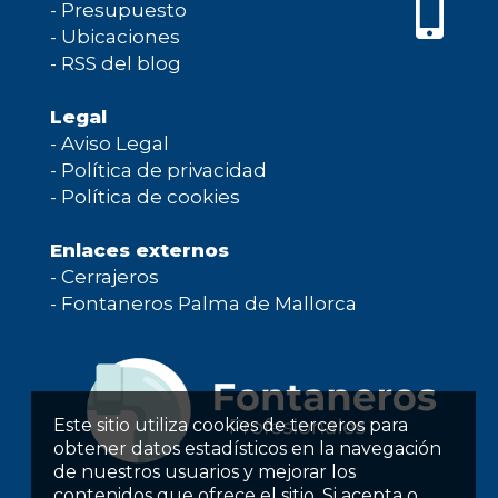
-
Presupuesto
-
Ubicaciones
-
RSS del blog
Legal
-
Aviso Legal
-
Política de privacidad
-
Política de cookies
Enlaces externos
-
Cerrajeros
-
Fontaneros Palma de Mallorca
Este sitio utiliza cookies de terceros para
obtener datos estadísticos en la navegación
de nuestros usuarios y mejorar los
contenidos que ofrece el sitio. Si acepta o