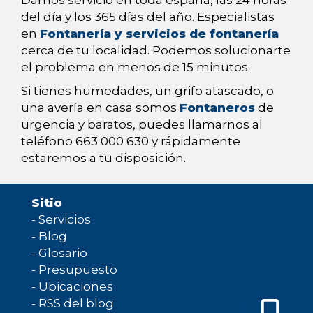
Damos servicio en toda españa, las 24 horas
del día y los 365 días del año. Especialistas
en
Fontanería y servicios de fontanería
cerca de tu localidad. Podemos solucionarte
el problema en menos de 15 minutos.
Si tienes humedades, un grifo atascado, o
una avería en casa somos
Fontaneros
de
urgencia y baratos, puedes llamarnos al
teléfono 663 000 630 y rápidamente
estaremos a tu disposición.
Sitio
-
Servicios
-
Blog
-
Glosario
-
Presupuesto
-
Ubicaciones
-
RSS del blog