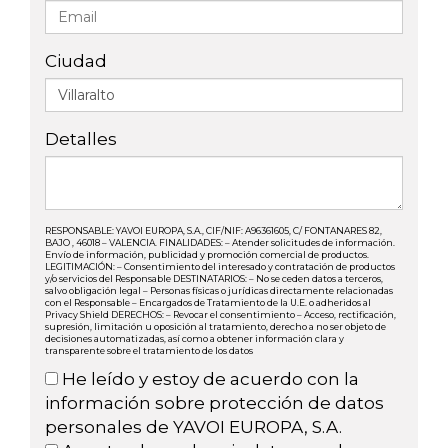
Ciudad
Detalles
RESPONSABLE: YAVOI EUROPA, S.A., CIF/NIF: A96361605, C/ FONTANARES 82,
BAJO , 46018 – VALENCIA. FINALIDADES: – Atender solicitudes de información.
Envío de información, publicidad y promoción comercial de productos.
LEGITIMACIÓN: – Consentimiento del interesado y contratación de productos
y/o servicios del Responsable DESTINATARIOS: – No se ceden datos a terceros,
salvo obligación legal – Personas físicas o jurídicas directamente relacionadas
con el Responsable – Encargados de Tratamiento de la U.E. o adheridos al
Privacy Shield DERECHOS: – Revocar el consentimiento – Acceso, rectificación,
supresión, limitación u oposición al tratamiento, derecho a no ser objeto de
decisiones automatizadas, así como a obtener información clara y
transparente sobre el tratamiento de los datos
He leído y estoy de acuerdo con la
información sobre protección de datos
personales de YAVOI EUROPA, S.A.