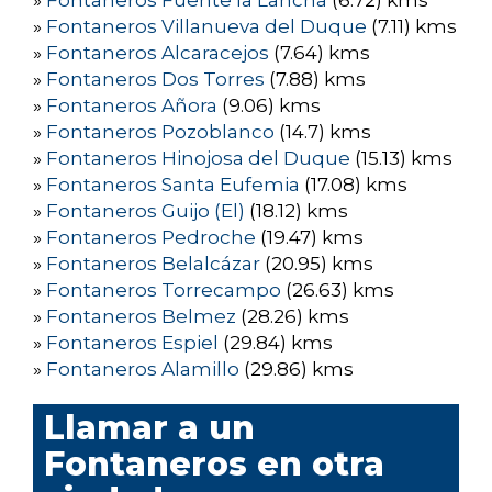
»
Fontaneros Fuente la Lancha
(6.72) kms
»
Fontaneros Villanueva del Duque
(7.11) kms
»
Fontaneros Alcaracejos
(7.64) kms
»
Fontaneros Dos Torres
(7.88) kms
»
Fontaneros Añora
(9.06) kms
»
Fontaneros Pozoblanco
(14.7) kms
»
Fontaneros Hinojosa del Duque
(15.13) kms
»
Fontaneros Santa Eufemia
(17.08) kms
»
Fontaneros Guijo (El)
(18.12) kms
»
Fontaneros Pedroche
(19.47) kms
»
Fontaneros Belalcázar
(20.95) kms
»
Fontaneros Torrecampo
(26.63) kms
»
Fontaneros Belmez
(28.26) kms
»
Fontaneros Espiel
(29.84) kms
»
Fontaneros Alamillo
(29.86) kms
Llamar a un
Fontaneros en otra