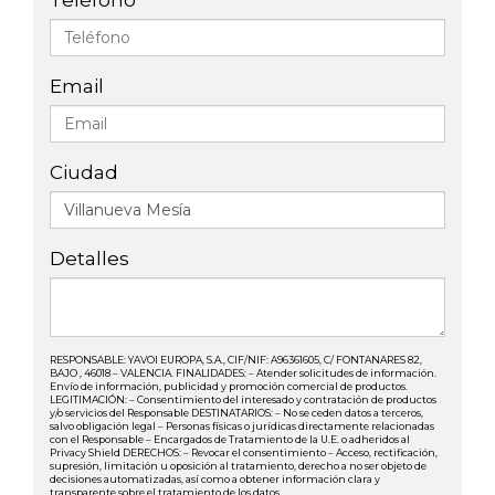
Teléfono
Email
Ciudad
Detalles
RESPONSABLE: YAVOI EUROPA, S.A., CIF/NIF: A96361605, C/ FONTANARES 82,
BAJO , 46018 – VALENCIA. FINALIDADES: – Atender solicitudes de información.
Envío de información, publicidad y promoción comercial de productos.
LEGITIMACIÓN: – Consentimiento del interesado y contratación de productos
y/o servicios del Responsable DESTINATARIOS: – No se ceden datos a terceros,
salvo obligación legal – Personas físicas o jurídicas directamente relacionadas
con el Responsable – Encargados de Tratamiento de la U.E. o adheridos al
Privacy Shield DERECHOS: – Revocar el consentimiento – Acceso, rectificación,
supresión, limitación u oposición al tratamiento, derecho a no ser objeto de
decisiones automatizadas, así como a obtener información clara y
transparente sobre el tratamiento de los datos