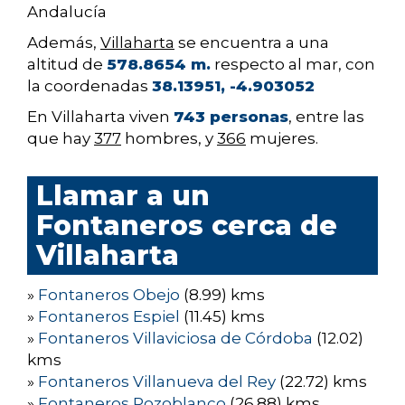
Andalucía
Además,
Villaharta
se encuentra a una
altitud de
578.8654 m.
respecto al mar, con
la coordenadas
38.13951, -4.903052
En Villaharta viven
743 personas
, entre las
que hay
377
hombres, y
366
mujeres.
Llamar a un
Fontaneros cerca de
Villaharta
»
Fontaneros Obejo
(8.99) kms
»
Fontaneros Espiel
(11.45) kms
»
Fontaneros Villaviciosa de Córdoba
(12.02)
kms
»
Fontaneros Villanueva del Rey
(22.72) kms
»
Fontaneros Pozoblanco
(26.88) kms