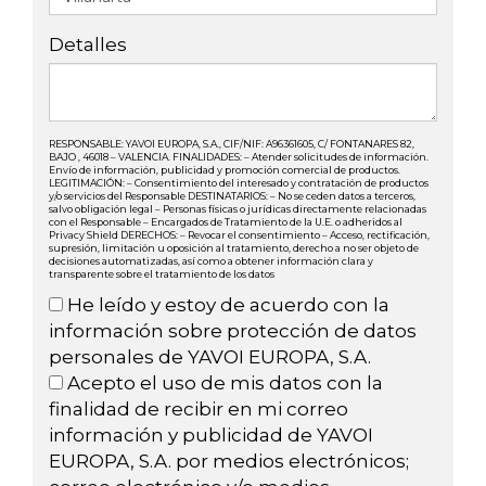
Detalles
RESPONSABLE: YAVOI EUROPA, S.A., CIF/NIF: A96361605, C/ FONTANARES 82,
BAJO , 46018 – VALENCIA. FINALIDADES: – Atender solicitudes de información.
Envío de información, publicidad y promoción comercial de productos.
LEGITIMACIÓN: – Consentimiento del interesado y contratación de productos
y/o servicios del Responsable DESTINATARIOS: – No se ceden datos a terceros,
salvo obligación legal – Personas físicas o jurídicas directamente relacionadas
con el Responsable – Encargados de Tratamiento de la U.E. o adheridos al
Privacy Shield DERECHOS: – Revocar el consentimiento – Acceso, rectificación,
supresión, limitación u oposición al tratamiento, derecho a no ser objeto de
decisiones automatizadas, así como a obtener información clara y
transparente sobre el tratamiento de los datos
He leído y estoy de acuerdo con la
información sobre protección de datos
personales de YAVOI EUROPA, S.A.
Acepto el uso de mis datos con la
finalidad de recibir en mi correo
información y publicidad de YAVOI
EUROPA, S.A. por medios electrónicos;