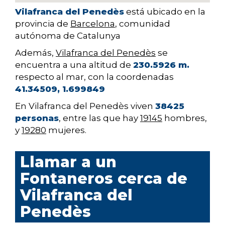
Vilafranca del Penedès
está ubicado en la
provincia de
Barcelona
, comunidad
autónoma de Catalunya
Además,
Vilafranca del Penedès
se
encuentra a una altitud de
230.5926 m.
respecto al mar, con la coordenadas
41.34509, 1.699849
En Vilafranca del Penedès viven
38425
personas
, entre las que hay
19145
hombres,
y
19280
mujeres.
Llamar a un
Fontaneros cerca de
Vilafranca del
Penedès