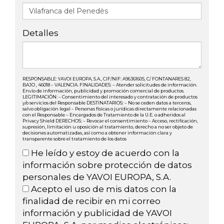
Detalles
RESPONSABLE: YAVOI EUROPA, S.A., CIF/NIF: A96361605, C/ FONTANARES 82,
BAJO , 46018 – VALENCIA. FINALIDADES: – Atender solicitudes de información.
Envío de información, publicidad y promoción comercial de productos.
LEGITIMACIÓN: – Consentimiento del interesado y contratación de productos
y/o servicios del Responsable DESTINATARIOS: – No se ceden datos a terceros,
salvo obligación legal – Personas físicas o jurídicas directamente relacionadas
con el Responsable – Encargados de Tratamiento de la U.E. o adheridos al
Privacy Shield DERECHOS: – Revocar el consentimiento – Acceso, rectificación,
supresión, limitación u oposición al tratamiento, derecho a no ser objeto de
decisiones automatizadas, así como a obtener información clara y
transparente sobre el tratamiento de los datos
He leído y estoy de acuerdo con la
información sobre protección de datos
personales de YAVOI EUROPA, S.A.
Acepto el uso de mis datos con la
finalidad de recibir en mi correo
información y publicidad de YAVOI