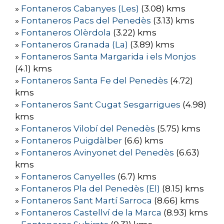
»
Fontaneros Cabanyes (Les)
(3.08) kms
»
Fontaneros Pacs del Penedès
(3.13) kms
»
Fontaneros Olèrdola
(3.22) kms
»
Fontaneros Granada (La)
(3.89) kms
»
Fontaneros Santa Margarida i els Monjos
(4.1) kms
»
Fontaneros Santa Fe del Penedès
(4.72)
kms
»
Fontaneros Sant Cugat Sesgarrigues
(4.98)
kms
»
Fontaneros Vilobí del Penedès
(5.75) kms
»
Fontaneros Puigdàlber
(6.6) kms
»
Fontaneros Avinyonet del Penedès
(6.63)
kms
»
Fontaneros Canyelles
(6.7) kms
»
Fontaneros Pla del Penedès (El)
(8.15) kms
»
Fontaneros Sant Martí Sarroca
(8.66) kms
»
Fontaneros Castellví de la Marca
(8.93) kms