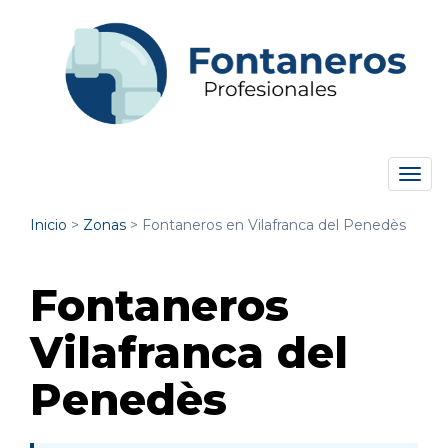
Tog
navi
Inicio
>
Zonas
>
Fontaneros en Vilafranca del Penedès
Fontaneros
Vilafranca del
Penedès