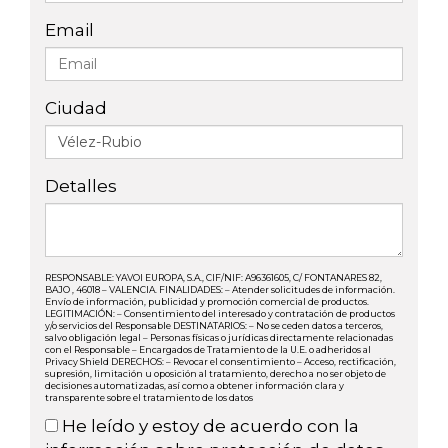
Email
Ciudad
Detalles
RESPONSABLE: YAVOI EUROPA, S.A., CIF/NIF: A96361605, C/ FONTANARES 82,
BAJO , 46018 – VALENCIA. FINALIDADES: – Atender solicitudes de información.
Envío de información, publicidad y promoción comercial de productos.
LEGITIMACIÓN: – Consentimiento del interesado y contratación de productos
y/o servicios del Responsable DESTINATARIOS: – No se ceden datos a terceros,
salvo obligación legal – Personas físicas o jurídicas directamente relacionadas
con el Responsable – Encargados de Tratamiento de la U.E. o adheridos al
Privacy Shield DERECHOS: – Revocar el consentimiento – Acceso, rectificación,
supresión, limitación u oposición al tratamiento, derecho a no ser objeto de
decisiones automatizadas, así como a obtener información clara y
transparente sobre el tratamiento de los datos
He leído y estoy de acuerdo con la