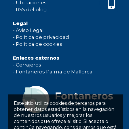
-
Ubicaciones
-
RSS del blog
Legal
-
Aviso Legal
-
Política de privacidad
-
Política de cookies
Enlaces externos
-
Cerrajeros
-
Fontaneros Palma de Mallorca
Este sitio utiliza cookies de terceros para
obtener datos estadísticos en la navegación
de nuestros usuarios y mejorar los
contenidos que ofrece el sitio. Si acepta o
continúa navegando, consideramos que está