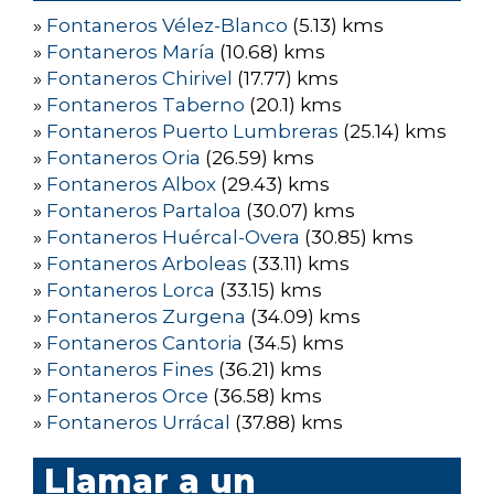
»
Fontaneros Vélez-Blanco
(5.13) kms
»
Fontaneros María
(10.68) kms
»
Fontaneros Chirivel
(17.77) kms
»
Fontaneros Taberno
(20.1) kms
»
Fontaneros Puerto Lumbreras
(25.14) kms
»
Fontaneros Oria
(26.59) kms
»
Fontaneros Albox
(29.43) kms
»
Fontaneros Partaloa
(30.07) kms
»
Fontaneros Huércal-Overa
(30.85) kms
»
Fontaneros Arboleas
(33.11) kms
»
Fontaneros Lorca
(33.15) kms
»
Fontaneros Zurgena
(34.09) kms
»
Fontaneros Cantoria
(34.5) kms
»
Fontaneros Fines
(36.21) kms
»
Fontaneros Orce
(36.58) kms
»
Fontaneros Urrácal
(37.88) kms
Llamar a un