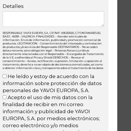
Detalles
RESPONSABLE: YAVOI EUROPA, S.A., CIF/NIF: A96361605, C/ FONTANARES 82,
BAJO , 46018 – VALENCIA. FINALIDADES: – Atender solicitudes de
información. Envío de información, publicidad y promoción comercial de
productos. LEGITIMACIÓN: – Consentimiento del interesado y contratación
de productos y/o servicios del Responsable DESTINATARIOS: – No se ceden
datos a terceros, salvo obligación legal – Personas físicas o jurídicas
directamente relacionadas con el Responsable – Encargados de Tratamiento
de la U.E. o adheridos al Privacy Shield DERECHOS: – Revocar el
consentimiento – Acceso, rectificación, supresión, limitación u oposición al
tratamiento, derecho a no ser objeto de decisiones automatizadas, así como
a obtener información clara y transparente sobre el tratamiento de los datos
He leído y estoy de acuerdo con la
información sobre protección de datos
personales de YAVOI EUROPA, S.A.
Acepto el uso de mis datos con la
finalidad de recibir en mi correo
información y publicidad de YAVOI
EUROPA, S.A. por medios electrónicos;
correo electrónico y/o medios