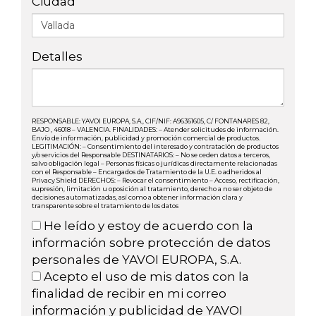
Ciudad
Detalles
RESPONSABLE: YAVOI EUROPA, S.A., CIF/NIF: A96361605, C/ FONTANARES 82,
BAJO , 46018 – VALENCIA. FINALIDADES: – Atender solicitudes de información.
Envío de información, publicidad y promoción comercial de productos.
LEGITIMACIÓN: – Consentimiento del interesado y contratación de productos
y/o servicios del Responsable DESTINATARIOS: – No se ceden datos a terceros,
salvo obligación legal – Personas físicas o jurídicas directamente relacionadas
con el Responsable – Encargados de Tratamiento de la U.E. o adheridos al
Privacy Shield DERECHOS: – Revocar el consentimiento – Acceso, rectificación,
supresión, limitación u oposición al tratamiento, derecho a no ser objeto de
decisiones automatizadas, así como a obtener información clara y
transparente sobre el tratamiento de los datos
He leído y estoy de acuerdo con la
información sobre protección de datos
personales de YAVOI EUROPA, S.A.
Acepto el uso de mis datos con la
finalidad de recibir en mi correo
información y publicidad de YAVOI