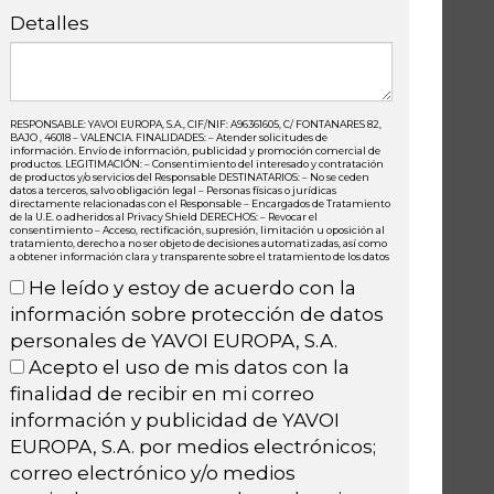
Detalles
RESPONSABLE: YAVOI EUROPA, S.A., CIF/NIF: A96361605, C/ FONTANARES 82,
BAJO , 46018 – VALENCIA. FINALIDADES: – Atender solicitudes de
información. Envío de información, publicidad y promoción comercial de
productos. LEGITIMACIÓN: – Consentimiento del interesado y contratación
de productos y/o servicios del Responsable DESTINATARIOS: – No se ceden
datos a terceros, salvo obligación legal – Personas físicas o jurídicas
directamente relacionadas con el Responsable – Encargados de Tratamiento
de la U.E. o adheridos al Privacy Shield DERECHOS: – Revocar el
consentimiento – Acceso, rectificación, supresión, limitación u oposición al
tratamiento, derecho a no ser objeto de decisiones automatizadas, así como
a obtener información clara y transparente sobre el tratamiento de los datos
He leído y estoy de acuerdo con la
información sobre protección de datos
personales de YAVOI EUROPA, S.A.
Acepto el uso de mis datos con la
finalidad de recibir en mi correo
información y publicidad de YAVOI
EUROPA, S.A. por medios electrónicos;
correo electrónico y/o medios