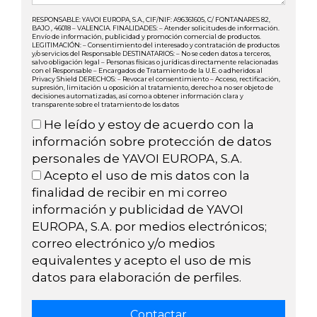
RESPONSABLE: YAVOI EUROPA, S.A., CIF/NIF: A96361605, C/ FONTANARES 82,
BAJO , 46018 – VALENCIA. FINALIDADES: – Atender solicitudes de información.
Envío de información, publicidad y promoción comercial de productos.
LEGITIMACIÓN: – Consentimiento del interesado y contratación de productos
y/o servicios del Responsable DESTINATARIOS: – No se ceden datos a terceros,
salvo obligación legal – Personas físicas o jurídicas directamente relacionadas
con el Responsable – Encargados de Tratamiento de la U.E. o adheridos al
Privacy Shield DERECHOS: – Revocar el consentimiento – Acceso, rectificación,
supresión, limitación u oposición al tratamiento, derecho a no ser objeto de
decisiones automatizadas, así como a obtener información clara y
transparente sobre el tratamiento de los datos
He leído y estoy de acuerdo con la
información sobre protección de datos
personales de YAVOI EUROPA, S.A.
Acepto el uso de mis datos con la
finalidad de recibir en mi correo
información y publicidad de YAVOI
EUROPA, S.A. por medios electrónicos;
correo electrónico y/o medios
equivalentes y acepto el uso de mis
datos para elaboración de perfiles.